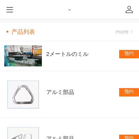
-
产品列表
预约
2メートルのミル
预约
アルミ部品
预约
アルミ部品