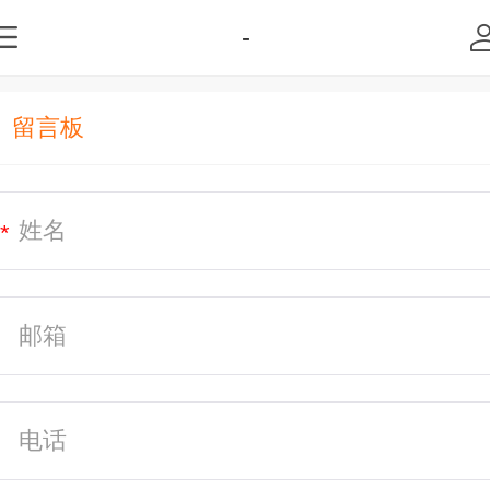
-
留言板
*